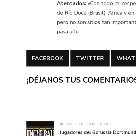
Atentados:
«Con todo mi respet
de Río Doce (Brasil), África y 
pero no son sitios tan importan
pasa allí».
FACEBOOK
TWITTER
WHAT
¡DÉJANOS TUS COMENTARIOS
ARTÍCULO ANTERIOR
Jugadores del Borussia Dortmund