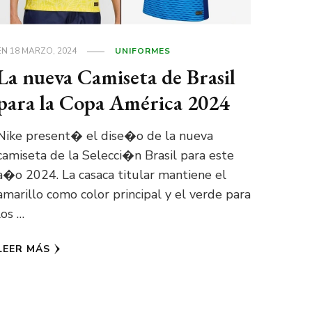
EN
18 MARZO, 2024
UNIFORMES
La nueva Camiseta de Brasil
para la Copa América 2024
Nike present� el dise�o de la nueva
camiseta de la Selecci�n Brasil para este
a�o 2024. La casaca titular mantiene el
amarillo como color principal y el verde para
los …
LEER MÁS