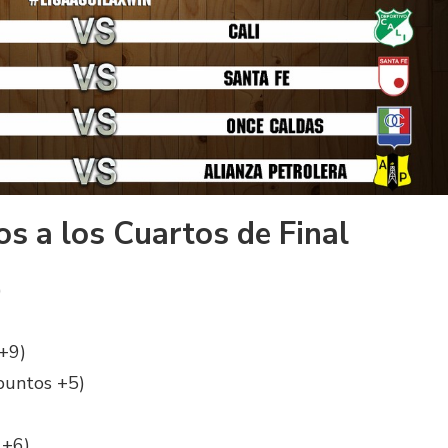
os a los Cuartos de Final
)
+9)
puntos +5)
 +6)