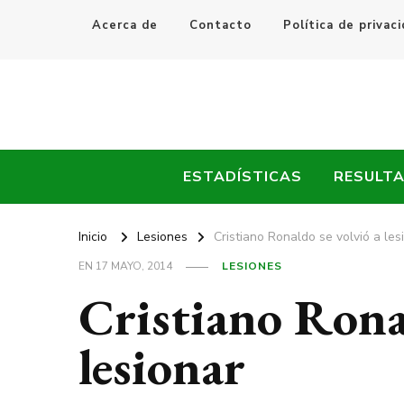
Acerca de
Contacto
Política de privac
Every Fútbol
Noticias, Resultados y Goles del Fútbol Mundial
ESTADÍSTICAS
RESULT
Inicio
Lesiones
Cristiano Ronaldo se volvió a les
EN
17 MAYO, 2014
LESIONES
Cristiano Ronal
lesionar