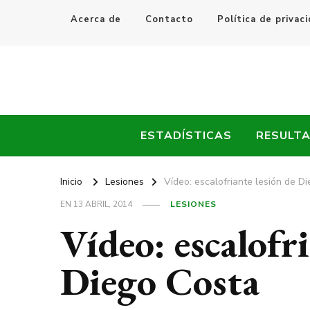
Acerca de
Contacto
Política de privac
Every Fútbol
Noticias, Resultados y Goles del Fútbol Mundial
ESTADÍSTICAS
RESULT
Inicio
Lesiones
Vídeo: escalofriante lesión de D
EN
13 ABRIL, 2014
LESIONES
Vídeo: escalofri
Diego Costa