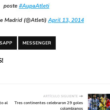
poste
#AupaAtleti
de Madrid (@Atleti)
April 13, 2014
SAPP
MESSENGER
!
ARTÍCULO SIGUIENTE
to al
Tres continentes celebraron 29 goles
colombianos