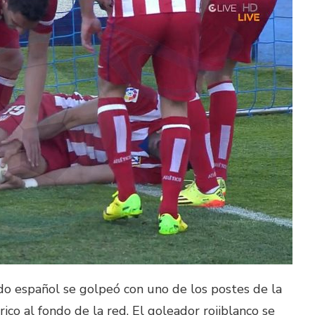
zado español se golpeó con uno de los postes de la
érico al fondo de la red. El goleador rojiblanco se