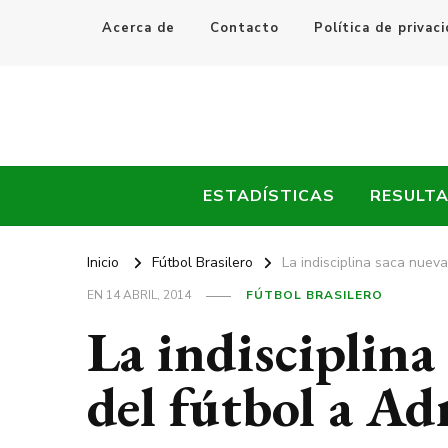
Acerca de
Contacto
Política de privac
Every Fútbol
Noticias, Resultados y Goles del Fútbol Mundial
ESTADÍSTICAS
RESULT
Inicio
Fútbol Brasilero
La indisciplina saca nuev
EN
14 ABRIL, 2014
FÚTBOL BRASILERO
La indisciplin
del fútbol a Ad