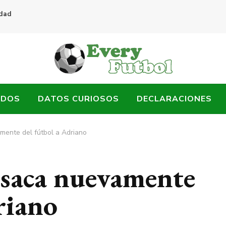
idad
ADOS
DATOS CURIOSOS
DECLARACIONES
amente del fútbol a Adriano
a saca nuevamente
riano