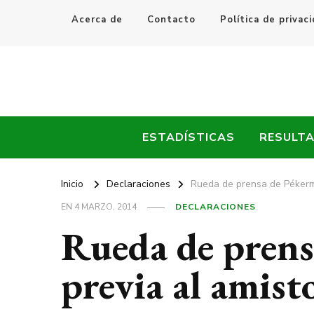
Acerca de
Contacto
Política de privac
Every Fútbol
Noticias, Resultados y Goles del Fútbol Mundial
ESTADÍSTICAS
RESULT
Inicio
Declaraciones
Rueda de prensa de Pékerm
EN
4 MARZO, 2014
DECLARACIONES
Rueda de pren
previa al amis