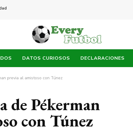
idad
ADOS
DATOS CURIOSOS
DECLARACIONES
an previa al amistoso con Túnez
sa de Pékerman
toso con Túnez