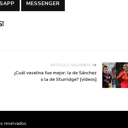
SAPP
MESSENGER
!
ARTÍCULO SIGUIENTE
¿Cuál vaselina fue mejor: la de Sánchez
o la de Sturridge? [vídeos]
os reservados.