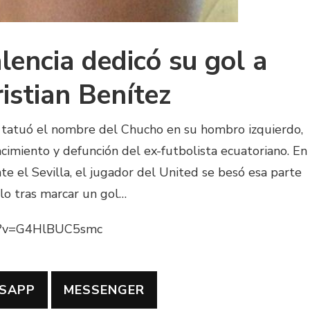
lencia dedicó su gol a
istian Benítez
 tatuó el nombre del Chucho en su hombro izquierdo,
imiento y defunción del ex-futbolista ecuatoriano. En
te el Sevilla, el jugador del United se besó esa parte
elo tras marcar un gol…
ch?v=G4HlBUC5smc
SAPP
MESSENGER