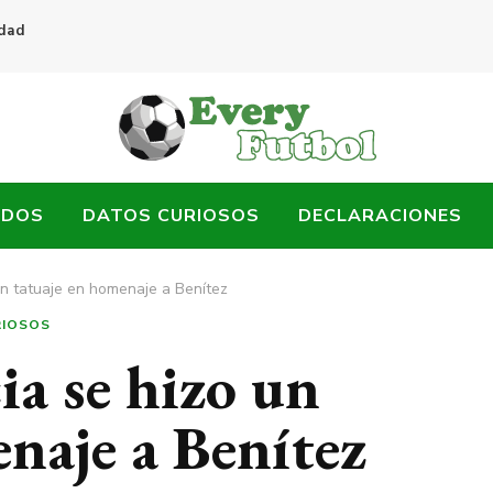
idad
ADOS
DATOS CURIOSOS
DECLARACIONES
un tatuaje en homenaje a Benítez
RIOSOS
ia se hizo un
naje a Benítez