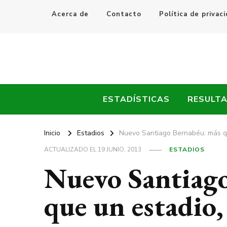
Acerca de
Contacto
Política de privac
Every Fútbol
Noticias, Resultados y Goles del Fútbol Mundial
ESTADÍSTICAS
RESULT
Inicio
Estadios
Nuevo Santiago Bernabéu: más qu
ACTUALIZADO EL
19 JUNIO, 2013
ESTADIOS
Nuevo Santiag
que un estadio,