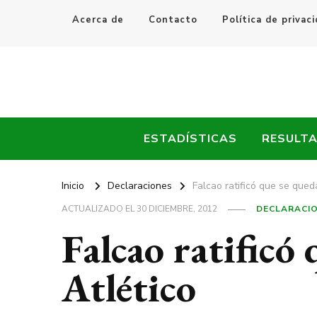
Acerca de
Contacto
Política de privac
Every Fútbol
Noticias, Resultados y Goles del Fútbol Mundial
ESTADÍSTICAS
RESULT
Inicio
Declaraciones
Falcao ratificó que se qued
ACTUALIZADO EL
30 DICIEMBRE, 2012
DECLARACI
Falcao ratificó 
Atlético