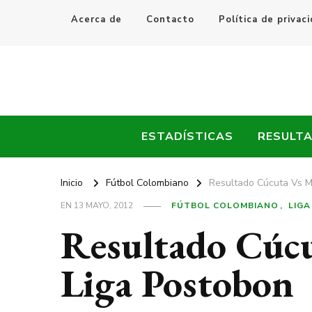
Acerca de
Contacto
Política de privac
Every Fútbol
Noticias, Resultados y Goles del Fútbol Mundial
ESTADÍSTICAS
RESULT
Inicio
Fútbol Colombiano
Resultado Cúcuta Vs M
EN
13 MAYO, 2012
FÚTBOL COLOMBIANO
LIG
Resultado Cúcu
Liga Postobon