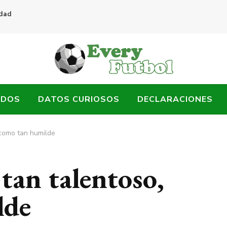
idad
ADOS
DATOS CURIOSOS
DECLARACIONES
 como tan humilde
 tan talentoso,
lde