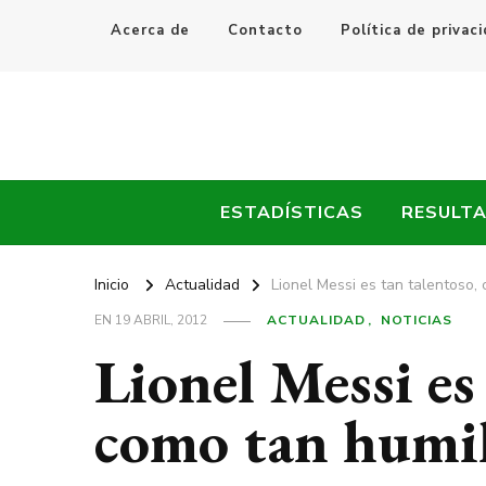
Acerca de
Contacto
Política de privac
Every Fútbol
Noticias, Resultados y Goles del Fútbol Mundial
ESTADÍSTICAS
RESULT
Inicio
Actualidad
Lionel Messi es tan talentoso,
EN
19 ABRIL, 2012
ACTUALIDAD
NOTICIAS
Lionel Messi es
como tan humi