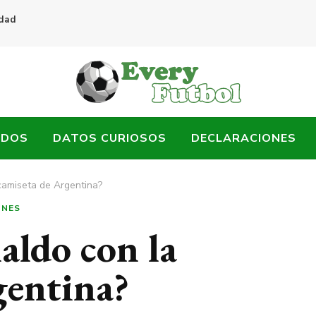
idad
ADOS
DATOS CURIOSOS
DECLARACIONES
 camiseta de Argentina?
ONES
aldo con la
gentina?