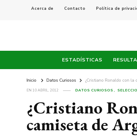
Acerca de
Contacto
Política de privac
Every Fútbol
Noticias, Resultados y Goles del Fútbol Mundial
ESTADÍSTICAS
RESULT
Inicio
Datos Curiosos
¿Cristiano Ronaldo con la
EN
10 ABRIL, 2012
DATOS CURIOSOS
SELECCI
¿Cristiano Ron
camiseta de Ar