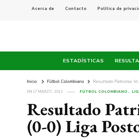
Acerca de
Contacto
Política de privac
Every Fútbol
Noticias, Resultados y Goles del Fútbol Mundial
ESTADÍSTICAS
RESULT
Inicio
Fútbol Colombiano
Resultado Patriotas Vs
EN
17 MARZO, 2012
FÚTBOL COLOMBIANO
LI
Resultado Patri
(0-0) Liga Pos