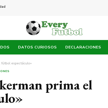
idad
ADOS
DATOS CURIOSOS
DECLARACIONES
 fútbol espectáculo»
IONES
kerman prima el
ulo»