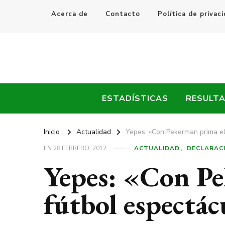
Acerca de
Contacto
Política de privac
Every Fútbol
Noticias, Resultados y Goles del Fútbol Mundial
ESTADÍSTICAS
RESULT
Inicio
Actualidad
Yepes: «Con Pekerman prima el
EN
28 FEBRERO, 2012
ACTUALIDAD
DECLARAC
Yepes: «Con Pe
fútbol espectác