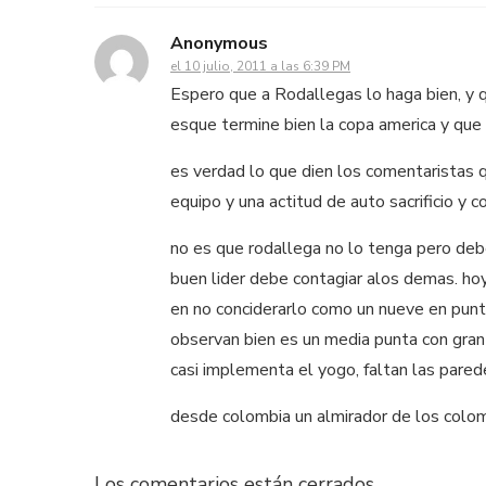
Anonymous
el 10 julio, 2011 a las 6:39 PM
Espero que a Rodallegas lo haga bien, y 
esque termine bien la copa america y que 
es verdad lo que dien los comentaristas qu
equipo y una actitud de auto sacrificio y 
no es que rodallega no lo tenga pero debe 
buen lider debe contagiar alos demas. hoy 
en no conciderarlo como un nueve en punta
observan bien es un media punta con gran 
casi implementa el yogo, faltan las pared
desde colombia un almirador de los colom
Los comentarios están cerrados.