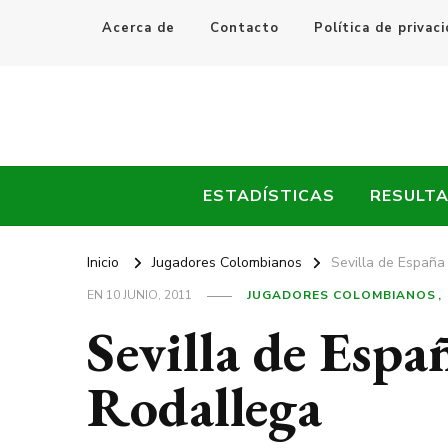
Acerca de
Contacto
Política de privac
Every Fútbol
Noticias, Resultados y Goles del Fútbol Mundial
ESTADÍSTICAS
RESULT
Inicio
Jugadores Colombianos
Sevilla de España
EN
10 JUNIO, 2011
JUGADORES COLOMBIANOS
Sevilla de Espa
Rodallega