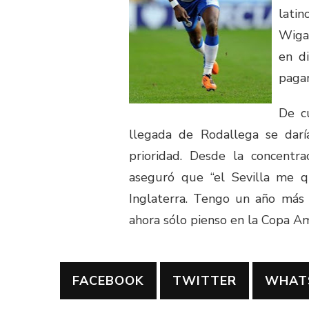
latin
Wigan
en di
pagar
De cu
llegada de Rodallega se dar
prioridad. Desde la concentr
aseguró que “el Sevilla me qu
Inglaterra. Tengo un año más 
ahora sólo pienso en la Copa Am
FACEBOOK
TWITTER
WHAT