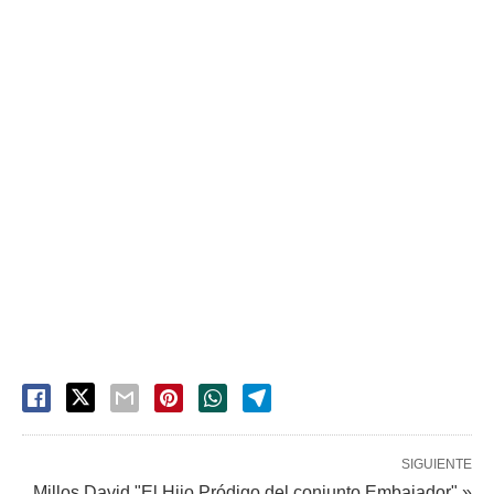
SIGUIENTE
Millos David "El Hijo Pródigo del conjunto Embajador" »