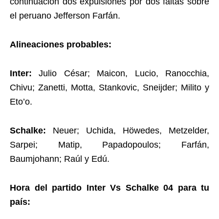
continuación dos expulsiones por dos faltas sobre
el peruano Jefferson Farfán.
Alineaciones probables:
Inter:
Julio César; Maicon, Lucio, Ranocchia,
Chivu; Zanetti, Motta, Stankovic, Sneijder; Milito y
Eto’o.
Schalke:
Neuer; Uchida, Höwedes, Metzelder,
Sarpei; Matip, Papadopoulos; Farfán,
Baumjohann; Raúl y Edú.
Hora del partido Inter Vs Schalke 04 para tu
país: