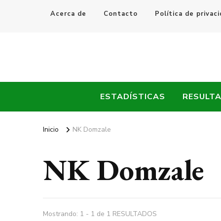
Acerca de
Contacto
Política de privac
Every Fútbol
Noticias, Resultados y Goles del Fútbol Mundial
ESTADÍSTICAS
RESULT
Inicio
NK Domzale
NK Domzale
Mostrando: 1 - 1 de 1 RESULTADOS