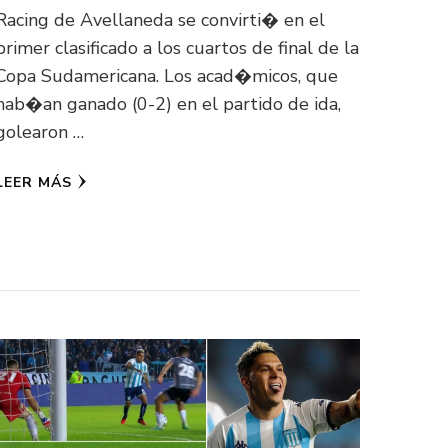
Racing de Avellaneda se convirti� en el
primer clasificado a los cuartos de final de la
Copa Sudamericana. Los acad�micos, que
hab�an ganado (0-2) en el partido de ida,
golearon …
LEER MÁS