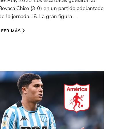
BetPlay 2025. Los escarlatas golearon al
Boyacá Chicó (3-0) en un partido adelantado
de la jornada 18. La gran figura …
LEER MÁS