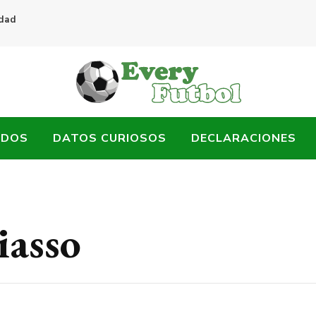
idad
ADOS
DATOS CURIOSOS
DECLARACIONES
iasso