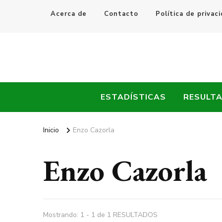
Acerca de
Contacto
Política de privac
Every Fútbol
Noticias, Resultados y Goles del Fútbol Mundial
ESTADÍSTICAS
RESULT
Inicio
Enzo Cazorla
Enzo Cazorla
Mostrando: 1 - 1 de 1 RESULTADOS