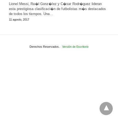
Lionel Messi, Ra�l Gonz�lez y C�sar Rodr�guez lideran
esta prestigiosa clasificaci�n de futbolistas m�s destacados
de todos los tiempos. Una…
11 agosto, 2017
Derechos Reservados.
Versión de Escritorio