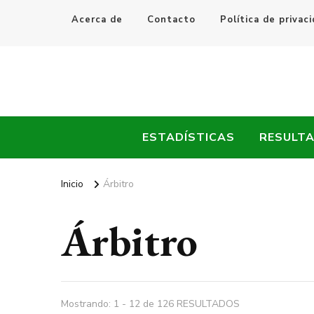
Acerca de
Contacto
Política de privac
Every Fútbol
Noticias, Resultados y Goles del Fútbol Mundial
ESTADÍSTICAS
RESULT
Inicio
Árbitro
Árbitro
Mostrando: 1 - 12 de 126 RESULTADOS