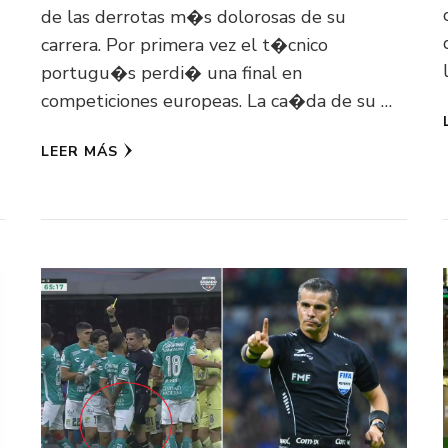
de las derrotas m�s dolorosas de su
carrera. Por primera vez el t�cnico
portugu�s perdi� una final en
competiciones europeas. La ca�da de su …
LEER MÁS