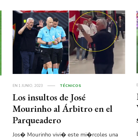
EN
1 JUNIO, 2023
TÉCNICOS
Los insultos de José
Mourinho al Árbitro en el
Parqueadero
Jos� Mourinho vivi� este mi�rcoles una