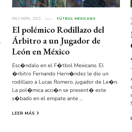
EN
2 ABRIL, 2023
FÚTBOL MEXICANO
El polémico Rodillazo del
a
Árbitro a un Jugador de
León en México
Esc�ndalo en el F�tbol Mexicano. El
�rbitro Fernando Hern�ndez le dio un
rodillazo a Lucas Romero, jugador de Le�n.
La pol�mica acci�n se present� este
s�bado en el empate ante …
LEER MÁS