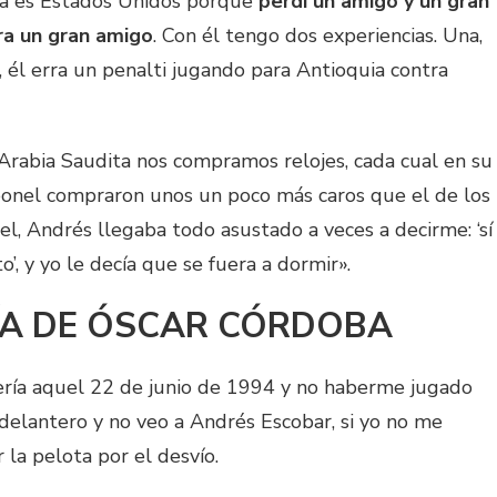
da es Estados Unidos porque
perdí un amigo y un gran
ra un gran amigo
. Con él tengo dos experiencias. Una,
él erra un penalti jugando para Antioquia contra
n Arabia Saudita nos compramos relojes, cada cual en su
onel compraron unos un poco más caros que el de los
el, Andrés llegaba todo asustado a veces a decirme: ‘sí
’, y yo le decía que se fuera a dormir».
ÍA DE ÓSCAR CÓRDOBA
sería aquel 22 de junio de 1994 y no haberme jugado
 delantero y no veo a Andrés Escobar, si yo no me
 la pelota por el desvío.