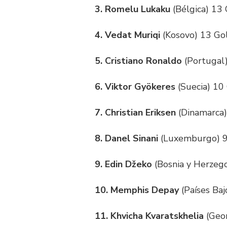
3. Romelu Lukaku
(Bélgica) 13 
4. Vedat Muriqi
(Kosovo) 13 Gol
5. Cristiano Ronaldo
(Portugal)
6. Viktor Gyökeres
(Suecia) 10 
7. Christian Eriksen
(Dinamarca)
8. Danel Sinani
(Luxemburgo) 9
9. Edin Džeko
(Bosnia y Herzego
10. Memphis Depay
(Países Baj
11. Khvicha Kvaratskhelia
(Geor