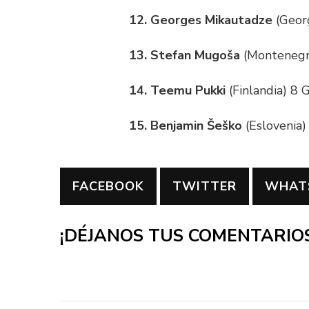
12. Georges Mikautadze
(Georg
13. Stefan Mugoša
(Montenegro
14. Teemu Pukki
(Finlandia) 8 G
15. Benjamin Šeško
(Eslovenia)
FACEBOOK
TWITTER
WHAT
¡DÉJANOS TUS COMENTARIOS