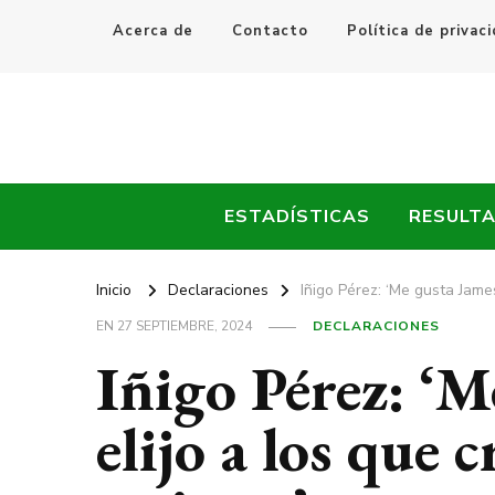
Acerca de
Contacto
Política de privac
Every Fútbol
Noticias, Resultados y Goles del Fútbol Mundial
ESTADÍSTICAS
RESULT
Inicio
Declaraciones
Iñigo Pérez: ‘Me gusta James
EN
27 SEPTIEMBRE, 2024
DECLARACIONES
Iñigo Pérez: ‘M
elijo a los que 