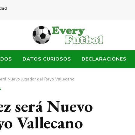
idad
ADOS
DATOS CURIOSOS
DECLARACIONES
erá Nuevo Jugador del Rayo Vallecano
S
z será Nuevo
yo Vallecano