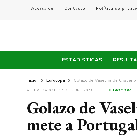
Acerca de
Contacto
Política de privac
Every Fútbol
Noticias, Resultados y Goles del Fútbol Mundial
ESTADÍSTICAS
RESULT
Inicio
Eurocopa
Golazo de Vaselina de Cristiano
ACTUALIZADO EL
17 OCTUBRE, 2023
EUROCOPA
Golazo de Vasel
mete a Portuga