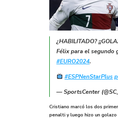
¿HABILITADO? ¡¡GOLAZO
Félix para el segundo 
#EURO2024
.
#ESPNenStarPlus
p
— SportsCenter (@S
Cristiano marcó los dos prime
penalti y luego hizo un golazo