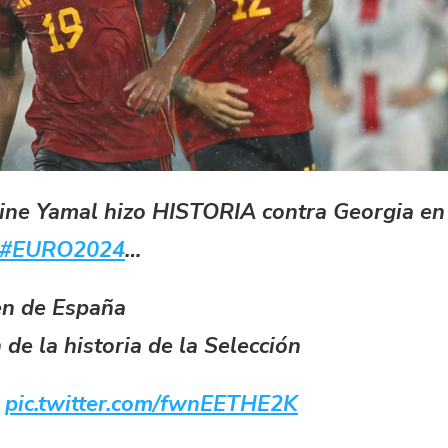
mine Yamal hizo HISTORIA contra Georgia en
#EURO2024
…
n de España
e la historia de la Selección
!
pic.twitter.com/fwnEETHE2K