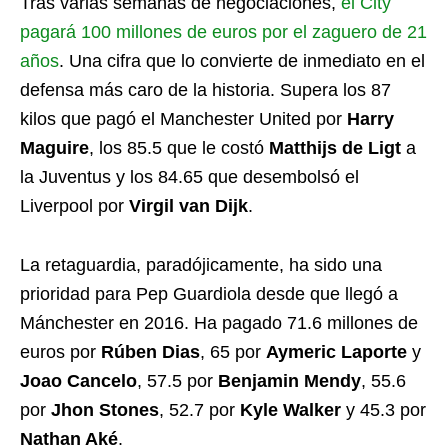
Tras varias semanas de negociaciones,
el City
pagará 100 millones de euros por el zaguero de 21
años
. Una cifra que lo convierte de inmediato en el
defensa más caro de la historia. Supera los 87
kilos que pagó el Manchester United por
Harry
Maguire
, los 85.5 que le costó
Matthijs de Ligt
a
la Juventus y los 84.65 que desembolsó el
Liverpool por
Virgil van Dijk
.
La retaguardia, paradójicamente, ha sido una
prioridad para Pep Guardiola desde que llegó a
Mánchester en 2016. Ha pagado 71.6 millones de
euros por
Rúben Dias
, 65 por
Aymeric Laporte
y
Joao Cancelo
, 57.5 por
Benjamin Mendy
, 55.6
por
Jhon Stones
, 52.7 por
Kyle Walker
y 45.3 por
Nathan Aké
.