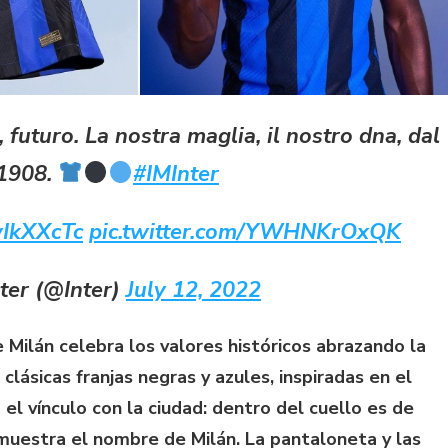
 futuro. La nostra maglia, il nostro dna, dal
1908.
#IMInter
wIkXXcTc
pic.twitter.com/YWHNKrOxQK
ter (@Inter)
July 12, 2022
 Milán celebra los valores históricos abrazando la
 clásicas franjas negras y azules, inspiradas en el
 el vínculo con la ciudad: dentro del cuello es de
 muestra el nombre de Milán. La pantaloneta y las