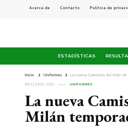
Acerca de
Contacto
Política de privac
Every Fútbol
Noticias, Resultados y Goles del Fútbol Mundial
ESTADÍSTICAS
RESULT
Inicio
Uniformes
La nueva Camiseta del Inter d
EN
12 JULIO, 2022
UNIFORMES
La nueva Camise
Milán tempora