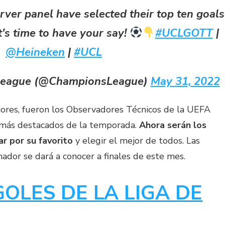
ver panel have selected their top ten goals
t's time to have your say!
#UCLGOTT
|
@Heineken
|
#UCL
League (@ChampionsLeague)
May 31, 2022
iores, fueron los Observadores Técnicos de la UEFA
 más destacados de la temporada.
Ahora serán los
r por su favorito
y elegir el mejor de todos. Las
nador se dará a conocer a finales de este mes.
OLES DE LA LIGA DE