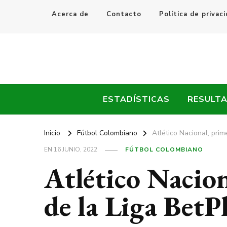
Acerca de
Contacto
Política de privac
Every Fútbol
Noticias, Resultados y Goles del Fútbol Mundial
ESTADÍSTICAS
RESULT
Inicio
Fútbol Colombiano
Atlético Nacional, prim
EN
16 JUNIO, 2022
FÚTBOL COLOMBIANO
Atlético Nacion
de la Liga BetP