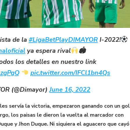
ista de la
#LigaBetPlayDIMAYOR
I-2022!
aloficial
ya espera rival
🏟
odos los detalles en nuestro link
flzgPgQ
pic.twitter.com/IFCl1bn4Qs
OR (@Dimayor)
June 16, 2022
o les servía la victoria, empezaron ganando con un gol
go, los paisas le dieron la vuelta al marcador con
Duque y Jhon Duque. Ni siquiera el aguacero que cayó