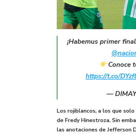
¡Habemus primer final
@nacion
Conoce t
https://t.co/DYz
— DIMAY
Los rojiblancos, a los que sol
de Fredy Hinestroza. Sin embar
las anotaciones de Jefferson 