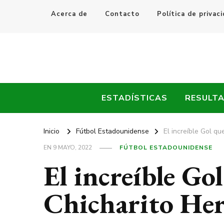
Acerca de
Contacto
Política de privac
Every Fútbol
Noticias, Resultados y Goles del Fútbol Mundial
ESTADÍSTICAS
RESULT
Inicio
Fútbol Estadounidense
El increíble Gol q
EN
9 MAYO, 2022
FÚTBOL ESTADOUNIDENSE
El increíble Go
Chicharito He