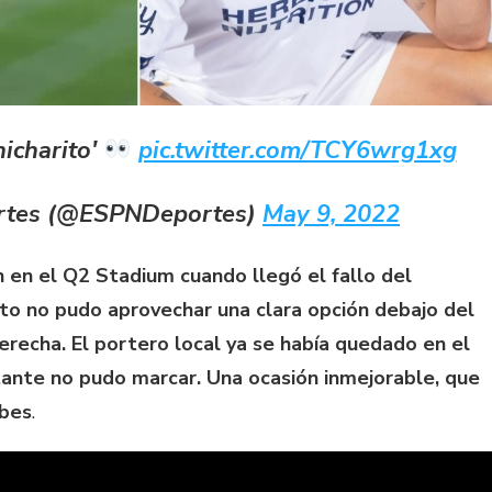
hicharito'
pic.twitter.com/TCY6wrg1xg
rtes (@ESPNDeportes)
May 9, 2022
n en el Q2 Stadium cuando llegó el fallo del
ito no pudo aprovechar una clara opción debajo del
erecha. El portero local ya se había quedado en el
itante no pudo marcar. Una ocasión inmejorable, que
ubes
.