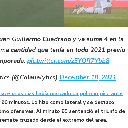
uan Guillermo Cuadrado y ya suma 4 en la
ma cantidad que tenía en todo 2021 previo
temporada.
pic.twitter.com/z5YOR7Ybb8
ics (@Colanalytics)
December 18, 2021
hace unos días había marcado un gol olímpico ante
los 90 minutos. Lo hizo como lateral y se destacó
omo ofensivas. Al minuto 69 sentenció el triunfo de
e remate cruzado desde el extremo del área
.