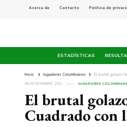
Acerca de
Contacto
Política de privac
Every Fútbol
Noticias, Resultados y Goles del Fútbol Mundial
ESTADÍSTICAS
RESULT
Inicio
Jugadores Colombianos
El brutal golazo 
EN
20 DICIEMBRE, 2021
JUGADORES COLOMBIAN
El brutal golaz
Cuadrado con l