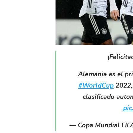
¡Felicit
Alemania es el pr
#WorldCup
2022, 
clasificado auto
pic
— Copa Mundial FI