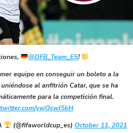
aciones,
@DFB_Team_ES
!
imer equipo en conseguir un boleto a la
uniéndose al anfitrión Catar, que se ha
máticamente para la competición final.
.twitter.com/yajQswl5kH
FA
(@fifaworldcup_es)
October 11, 2021