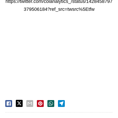
https://twitter.com/colanalytics_/status/1428458797
379506184?ref_src=twsrc%5Etfw