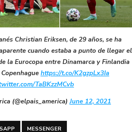
nés Christian Eriksen, de 29 años, se ha
aparente cuando estaba a punto de llegar el
de la Eurocopa entre Dinamarca y Finlandia
n Copenhague
https://t.co/K2gzpLx3Ia
.twitter.com/TaBKzzMCvb
ica (@elpais_america)
June 12, 2021
SAPP
MESSENGER