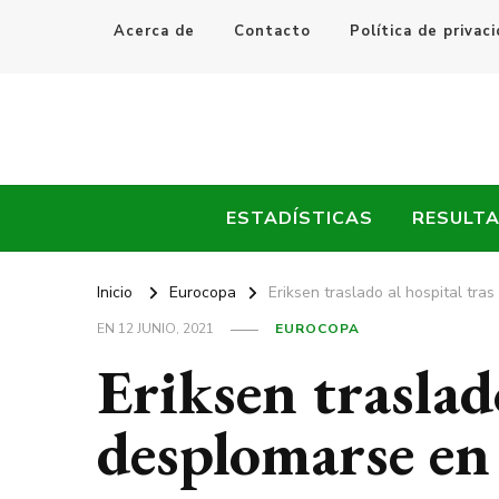
Acerca de
Contacto
Política de privac
Every Fútbol
Noticias, Resultados y Goles del Fútbol Mundial
ESTADÍSTICAS
RESULT
Inicio
Eurocopa
Eriksen traslado al hospital tr
EN
12 JUNIO, 2021
EUROCOPA
Eriksen traslad
desplomarse en