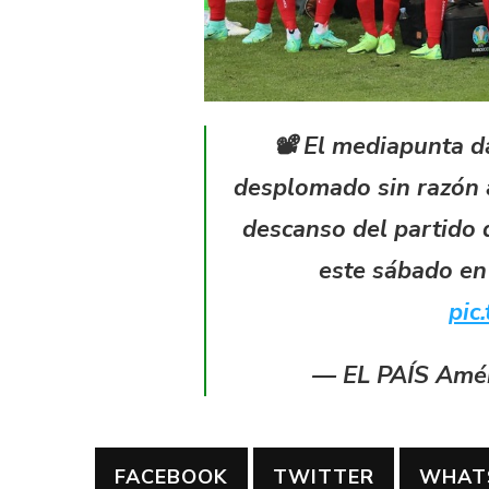
📽 El mediapunta da
desplomado sin razón 
descanso del partido 
este sábado e
pic
— EL PAÍS Amér
FACEBOOK
TWITTER
WHAT