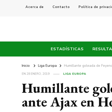
Acerca de
Contacto
Política de privac
Every Fútbol
Noticias, Resultados y Goles del Fútbol Mundial
ESTADÍSTICAS
RESULT
Inicio
Liga Europa
Humillante goleada de Feyen
EN
28 ENERO, 2019
LIGA EUROPA
Humillante gol
ante Ajax en H