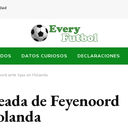
idad
ADOS
DATOS CURIOSOS
DECLARACIONES
oord ante Ajax en Holanda
eada de Feyenoord
olanda