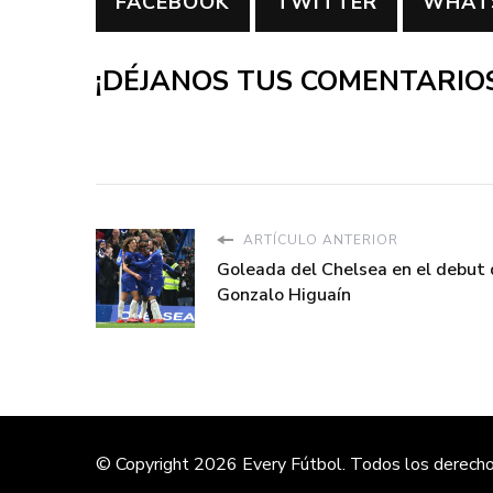
FACEBOOK
TWITTER
WHAT
¡DÉJANOS TUS COMENTARIOS
ARTÍCULO ANTERIOR
Goleada del Chelsea en el debut
Gonzalo Higuaín
© Copyright 2026
Every Fútbol
. Todos los derech