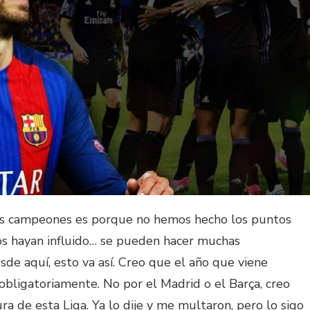
s campeones es porque no hemos hecho los puntos
ros hayan influido… se pueden hacer muchas
sde aquí, esto va así. Creo que el año que viene
bligatoriamente. No por el Madrid o el Barça, creo
ura de esta Liga. Ya lo dije y me multaron, pero lo sigo