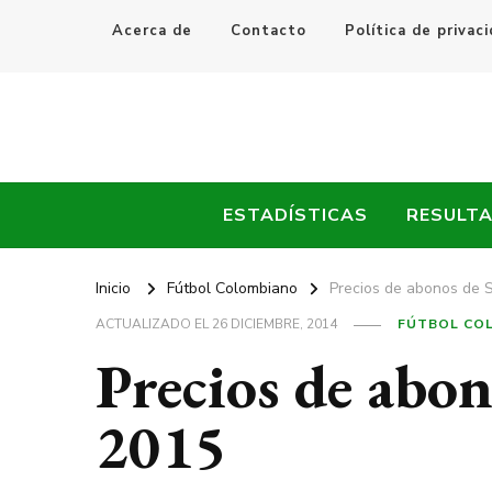
Acerca de
Contacto
Política de privac
Every Fútbol
Noticias, Resultados y Goles del Fútbol Mundial
ESTADÍSTICAS
RESULT
Inicio
Fútbol Colombiano
Precios de abonos de 
ACTUALIZADO EL
26 DICIEMBRE, 2014
FÚTBOL CO
Precios de abon
2015