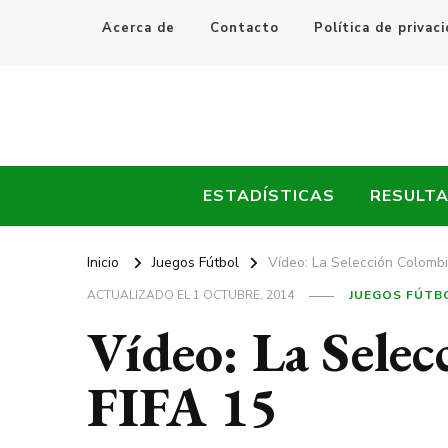
Acerca de
Contacto
Política de privac
Every Fútbol
Noticias, Resultados y Goles del Fútbol Mundial
ESTADÍSTICAS
RESULT
Inicio
Juegos Fútbol
Vídeo: La Selección Colombi
ACTUALIZADO EL
1 OCTUBRE, 2014
JUEGOS FÚTB
Vídeo: La Selec
FIFA 15