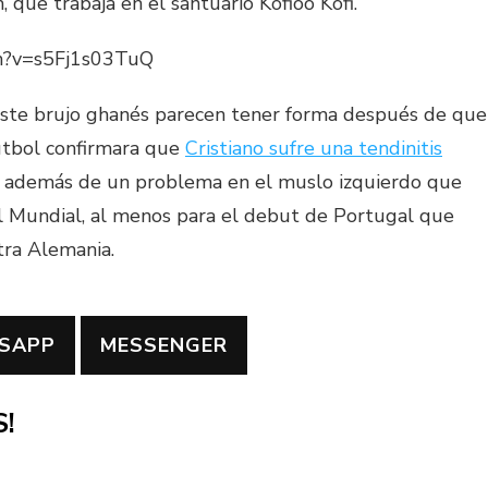
, que trabaja en el santuario Kofioo Kofi.
ch?v=s5Fj1s03TuQ
 este brujo ghanés parecen tener forma después de que
útbol confirmara que
Cristiano sufre una tendinitis
, además de un problema en el muslo izquierdo que
el Mundial, al menos para el debut de Portugal que
tra Alemania.
SAPP
MESSENGER
!