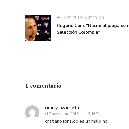
ARTÍCULO ANTERIOR
Rogerio Ceni: “Nacional juega com
Selección Colombia”
1 comentario
marryluzarrieta
el 7 noviembre, 2013 a las 3:46 PM
cristiano ronaldo es un malo hp