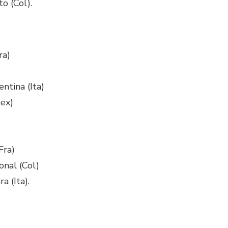
o (Col).
ra)
ntina (Ita)
ex)
Fra)
onal (Col)
a (Ita).