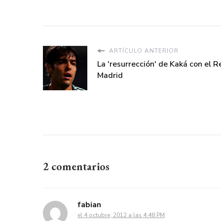
ARTÍCULO ANTERIOR
La 'resurrección' de Kaká con el R
Madrid
2 comentarios
fabian
el 4 octubre, 2012 a las 4:48 PM