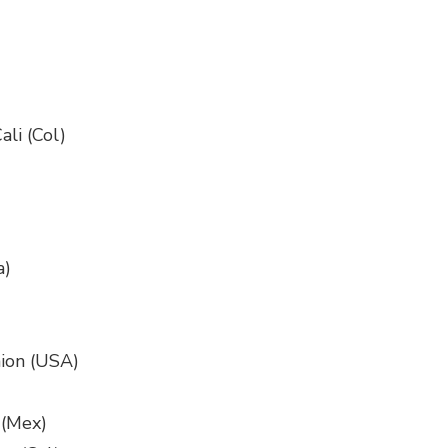
li (Col)
a)
nion (USA)
 (Mex)