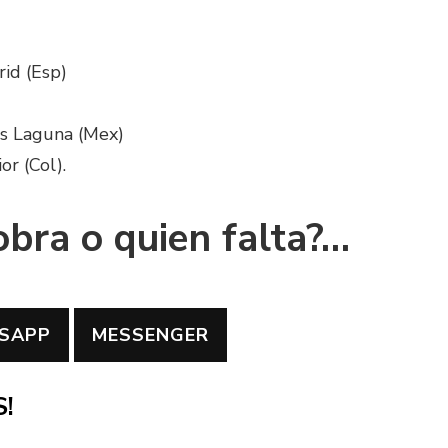
rid (Esp)
os Laguna (Mex)
or (Col).
obra o quien falta?…
SAPP
MESSENGER
!