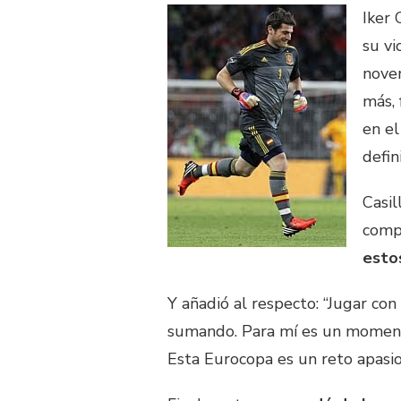
Iker 
su vi
noven
más, 
en e
defin
Casil
comp
esto
Y añadió al respecto: “Jugar con
sumando. Para mí es un momento
Esta Eurocopa es un reto apasio