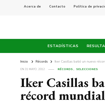
Acerca de
Contacto
Política de privac
Every Fútbol
Noticias, Resultados y Goles del Fútbol Mundial
ESTADÍSTICAS
RESULT
Inicio
Récords
Iker Casillas batió un nuevo réco
EN
31 MAYO, 2012
RÉCORDS
SELECCIONES
Iker Casillas b
récord mundial