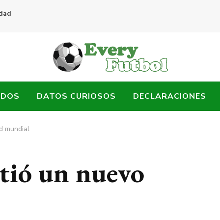
idad
ADOS
DATOS CURIOSOS
DECLARACIONES
rd mundial
atió un nuevo