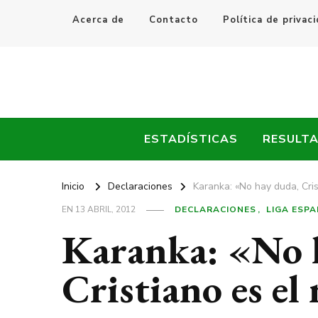
Acerca de
Contacto
Política de privac
Every Fútbol
Noticias, Resultados y Goles del Fútbol Mundial
ESTADÍSTICAS
RESULT
Inicio
Declaraciones
Karanka: «No hay duda, Cri
EN
13 ABRIL, 2012
DECLARACIONES
LIGA ESP
Karanka: «No 
Cristiano es e