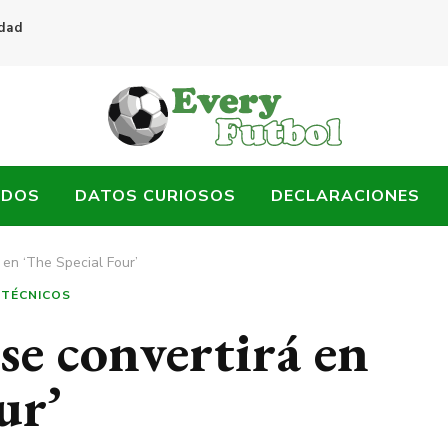
idad
ADOS
DATOS CURIOSOS
DECLARACIONES
 en ‘The Special Four’
TÉCNICOS
se convertirá en
ur’