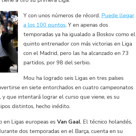
tiene a tiro su primera Liga.
Y con unos números de récord.
Puede llegar
a los 100 puntos
. Y en apenas dos
temporadas ya ha igualado a Boskov como el
quinto entrenador con más victorias en Liga
con el Madrid, pero las ha alcanzado en 73
partidos, por 98 del serbio.
Mou ha logrado seis Ligas en tres países
onvertirse en siete entorchados en cuatro campeonatos
, y que intentará lograr el curso que viene, es su
pos distintos, hecho inédito.
o en Ligas europeas es
Van Gaal
. El técnico holandés,
urante dos temporadas en el Barça, cuenta en su