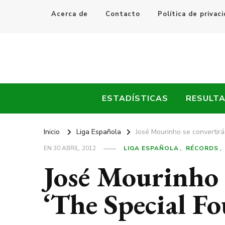
Acerca de
Contacto
Política de privac
Every Fútbol
Noticias, Resultados y Goles del Fútbol Mundial
ESTADÍSTICAS
RESULT
Inicio
Liga Española
José Mourinho se convertirá
EN
30 ABRIL, 2012
LIGA ESPAÑOLA
RÉCORDS
José Mourinho 
‘The Special Fo